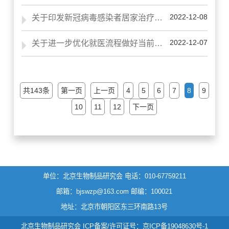
2022-12-08
关于印发新冠病毒感染者居家治疗指南的通知
2022-12-07
关于进一步优化就医流程做好当前医疗服务工作的通知
共143条
第一页
上一页
4
5
6
7
8
9
10
11
12
下一页
单位：北京生物制品研究会
电话：010-67759211
邮箱：bjswzp@163.com
邮编：100021
地址：北京市朝阳区东三环南路13号
北京生物制品研究会 ICP备案/许可证号：
京ICP备19048630号-1