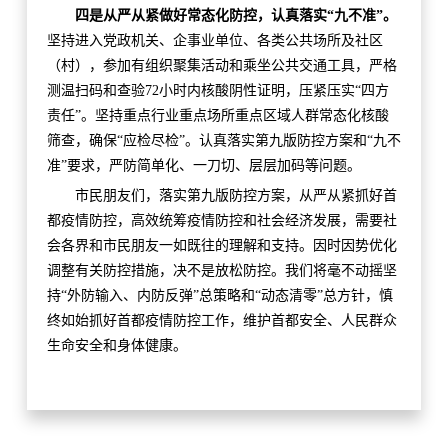
四是从严从紧做好常态化防控，认真落实“九不准”。
坚持进入党政机关、企事业单位、各类公共场所及社区
（村），参加有组织聚集活动和乘坐公共交通工具，严格
测温扫码和查验72小时内核酸阴性证明，压紧压实“四方
责任”。坚持重点行业重点场所重点区域人群常态化核酸
筛查，确保“应检尽检”。认真落实第九版防控方案和“九不
准”要求，严防简单化、一刀切、层层加码等问题。
市民朋友们，落实第九版防控方案，从严从紧抓好首
都疫情防控，高效统筹疫情防控和社会经济发展，需要社
会各界和市民朋友一如既往的理解和支持。因时因势优化
调整有关防控措施，决不是放松防控。我们将毫不动摇坚
持“外防输入、内防反弹”总策略和“动态清零”总方针，慎
终如始抓好首都疫情防控工作，维护首都安全、人民群众
生命安全和身体健康。