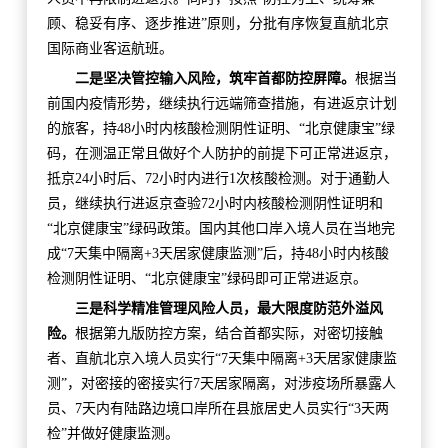
顾、稳妥有序、逐步推进”原则，分批有序恢复直航北京
国际商业客运航班。
二是坚决管控输入风险，筑牢首都防控屏障。
根据当
前国内疫情形势，继续执行远端筛查措施，有进返京计划
的旅客，持48小时内核酸检测阴性证明、“北京健康宝”绿
码，在测温正常且做好个人防护的前提下可正常进返京，
抵京24小时后、72小时内进行1次核酸检测。对于通勤人
员，继续执行进返京查验72小时内核酸检测阴性证明和
“北京健康宝”绿码政策。国内其他口岸入境人员在当地完
成“7天集中隔离+3天居家健康监测”后，持48小时内核酸
检测阴性证明、“北京健康宝”绿码即可正常进返京。
三是科学精准管理风险人员，最大限度防范外溢风
险。
根据第九版防控方案，结合首都实际，对密切接触
者、直航北京入境人员实行“7天集中隔离+3天居家健康监
测”，对密接的密接实行7天居家隔离，对涉疫场所暴露人
员、7天内有陆路边境口岸所在县旅居史人员实行“3天两
检”并做好健康监测。