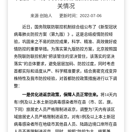
关情况
来源:创始人
更新时间：2022-07-06
近日，国务院联防联控机制综合组公布了《新型冠状
病毒肺炎防控方案（第九版）》。这是总结疫情防控经
验，巩固来之不易的防控成果，科学、精准、高效做好疫
情防控的重要举措。为落实第九版防控方案，北京按照国
务院联防联控机制“把该管住的坚决管住，该落实的坚决
落实”的总体要求，避免层层加码、防控过度，同时考虑
首都实际和适度从严、科学精准要求，结合奥密克戎变异
株特性及我市防控经验，对首都防控政策措施进行以下调
整：
一是优化进返京政策，保障人员正常往来。
将14天内
有1例及以上本土新冠病毒感染者所在县（市、区、旗，
下同）旅居史人员严格限制进返京，调整为7天内有该区
域旅居史人员严格限制进返京。对有1例及以上本土新冠
病毒感染者所在地级市其他县人员、陆路边境口岸所在县
人员不再限制进返京。同时，按照“防控为主、统筹兼