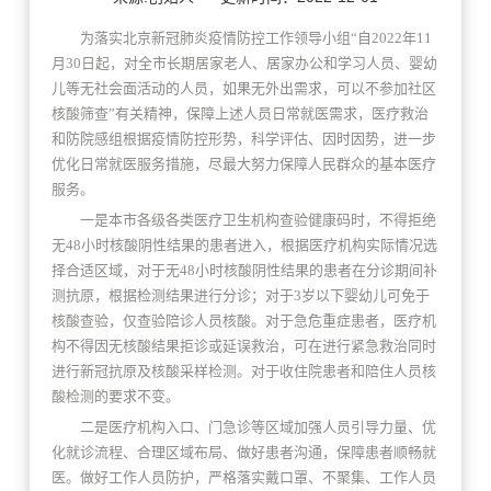
为落实北京新冠肺炎疫情防控工作领导小组“自2022年11
月30日起，对全市长期居家老人、居家办公和学习人员、婴幼
儿等无社会面活动的人员，如果无外出需求，可以不参加社区
核酸筛查”有关精神，保障上述人员日常就医需求，医疗救治
和防院感组根据疫情防控形势，科学评估、因时因势，进一步
优化日常就医服务措施，尽最大努力保障人民群众的基本医疗
服务。
一是本市各级各类医疗卫生机构查验健康码时，不得拒绝
无48小时核酸阴性结果的患者进入，根据医疗机构实际情况选
择合适区域，对于无48小时核酸阴性结果的患者在分诊期间补
测抗原，根据检测结果进行分诊；对于3岁以下婴幼儿可免于
核酸查验，仅查验陪诊人员核酸。对于急危重症患者，医疗机
构不得因无核酸结果拒诊或延误救治，可在进行紧急救治同时
进行新冠抗原及核酸采样检测。对于收住院患者和陪住人员核
酸检测的要求不变。
二是医疗机构入口、门急诊等区域加强人员引导力量、优
化就诊流程、合理区域布局、做好患者沟通，保障患者顺畅就
医。做好工作人员防护，严格落实戴口罩、不聚集、工作人员