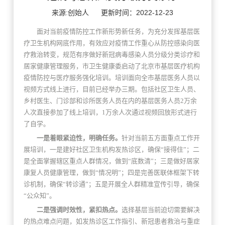
来源:创始人
更新时间：2022-12-23
面对当前疫情防控工作新形势新任务，为充分发挥基层医
疗卫生机构网底作用，有效应对疫情工作重心从防控感染向医
疗救治转变，规范有序做好新冠病毒感染人员分级分类诊疗和
居家健康管理服务，市卫生健康委启动了北京市基层医疗机构
疫情防控与医疗服务强化培训。培训面向全市基层医务人员以
视频方式线上进行，目前已经举办三期。包括社区卫生人员、
乡村医生、门诊部和诊所医务人员在内的基层医务人员2万余
人次直接参加了线上培训，1万余人次通过视频回放形式进行
了自学。
一是着眼紧迫性，明确任务。
针对当前五方面重点工作开
展培训，一是建好社区卫生机构发热诊区，确保“接得住”；二
是全面掌握辖区重点人群情况，做到“底数清”；三是做好居家
康复人员健康管理，做到“情况明”；四是完善医联体框架下转
诊机制，确保“转诊通”；五是开展全人群精准宣传引导，确保
“公众知”。
二是强调时效性，紧扣热点。
选择基层当前迫切需要解决
的热点难点问题，如发热诊区工作指引、新冠患者救治与重症