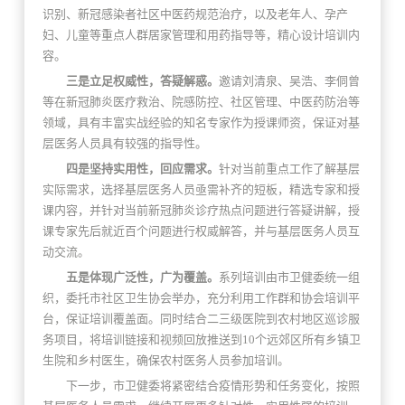
识别、新冠感染者社区中医药规范治疗，以及老年人、孕产
妇、儿童等重点人群居家管理和用药指导等，精心设计培训内
容。
三是立足权威性，答疑解惑。
邀请刘清泉、吴浩、李侗曾
等在新冠肺炎医疗救治、院感防控、社区管理、中医药防治等
领域，具有丰富实战经验的知名专家作为授课师资，保证对基
层医务人员具有较强的指导性。
四是坚持实用性，回应需求。
针对当前重点工作了解基层
实际需求，选择基层医务人员亟需补齐的短板，精选专家和授
课内容，并针对当前新冠肺炎诊疗热点问题进行答疑讲解，授
课专家先后就近百个问题进行权威解答，并与基层医务人员互
动交流。
五是体现广泛性，广为覆盖。
系列培训由市卫健委统一组
织，委托市社区卫生协会举办，充分利用工作群和协会培训平
台，保证培训覆盖面。同时结合二三级医院到农村地区巡诊服
务项目，将培训链接和视频回放推送到10个远郊区所有乡镇卫
生院和乡村医生，确保农村医务人员参加培训。
下一步，市卫健委将紧密结合疫情形势和任务变化，按照