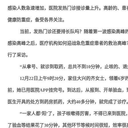
感染人数急速增加，医院发热门诊接诊量上升。高龄的、患
健康防重症，备受各界关注。
当前，发热门诊还要排长队吗？随着第一波感染高峰
感染高峰之后，医疗机构如何迎战急危重症患者的救治高峰
行了采访。
“从拿号、就诊到取药，总共不到10分钟，止咳的、
12
月22日上午9时20分，家住大兴的齐女士，领着6
前，她已用医院APP挂完号。到达后，从报到、开单验血
医生开具的处方到药房抓药，大约40多分钟，就完成了诊疗
“一家人都‘阳’了，孩子咳嗽得厉害，不得已来到医
了验血等结果花了30分钟，其他环节等候时间很短，效率很