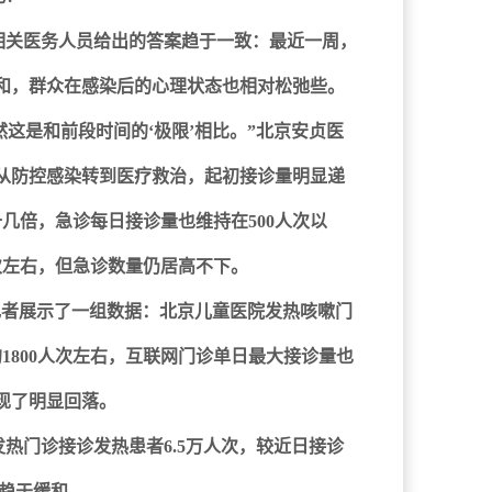
相关医务人员给出的答案趋于一致：最近一周，
和，群众在感染后的心理状态也相对松弛些。
然这是和前段时间的‘极限’相比。”北京安贞医
从防控感染转到医疗救治，起初接诊量明显递
几倍，急诊每日接诊量也维持在500人次以
次左右，但急诊数量仍居高不下。
记者展示了一组数据：北京儿童医院发热咳嗽门
日的1800人次左右，互联网门诊单日最大接诊量也
出现了明显回落。
发热门诊接诊发热患者6.5万人次，较近日接诊
体趋于缓和。