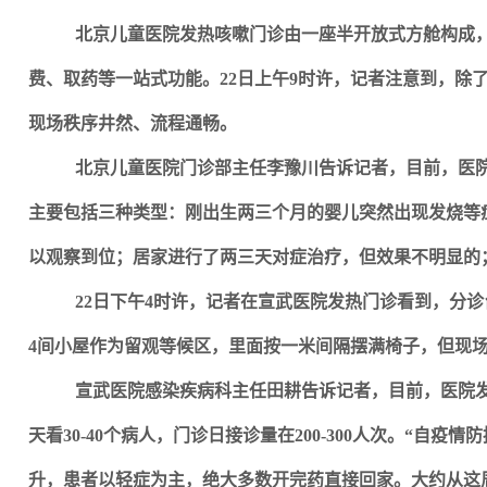
北京儿童医院发热咳嗽门诊由一座半开放式方舱构成，
费、取药等一站式功能。22日上午9时许，记者注意到，除
现场秩序井然、流程通畅。
北京儿童医院门诊部主任李豫川告诉记者，目前，医院
主要包括三种类型：刚出生两三个月的婴儿突然出现发烧等
以观察到位；居家进行了两三天对症治疗，但效果不明显的
22
日下午4时许，记者在宣武医院发热门诊看到，分诊
4间小屋作为留观等候区，里面按一米间隔摆满椅子，但现
宣武医院感染疾病科主任田耕告诉记者，目前，医院发
天看30-40个病人，门诊日接诊量在200-300人次。“自
升，患者以轻症为主，绝大多数开完药直接回家。大约从这