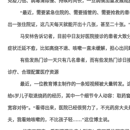
免疫力低、病毒清除慢、持续时间长，一旦病情加重发展成
“最近，需要紧急住院的、需要插管的、需要抢救的
出一张住院证，这几天每天就能开出十几张，甚至二十张。
马安林告诉记者，目前中日友好医院接诊的患者大致
症状迁延不愈，比如高烧不退、咳嗽一直未缓解，担心出问
有些发热门诊一天只有几名患者，而有些发热门诊日
诊疗、合理配置医疗资源
最近，一位教育博主制作的一条短视频被大量转发。这
给6岁儿子取退烧药的经历，其中一个细节令人动容：取药窗
宽容对待”。“看得出来，医院已经很努力了，不光药房大
夫，我看她咳嗽的，不比孩子轻……”这位博主说。