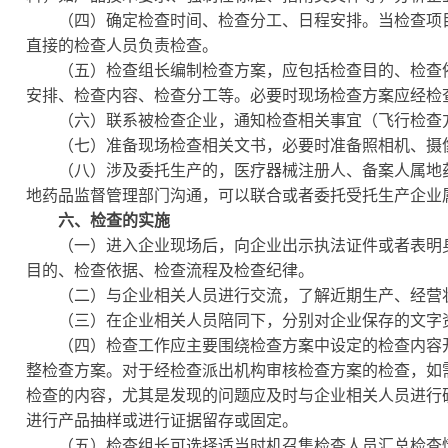
（四）确定检查时间、检查分工、日程安排。当检查项目
直接的检查人员负责检查。
（五）检查组长编制检查方案，应包括检查目的、检查依
安排、检查内容、检查分工等。必要时现场检查方案应经检
（六）联系被检查企业，通知检查相关事宜（飞行检查
（七）准备现场检查相关文书，必要时准备照相机、摄像
（八）涉及委托生产的，医疗器械注册人、备案人属地药
地药品监督管理部门沟通，可以联合或者委托受托生产企业
六、检查的实施
（一）进入企业现场后，向企业出示执法证件或者表明身
目的、检查依据、检查流程及检查纪律。
（二）与企业相关人员进行交流，了解近期生产、经营状
（三）在企业相关人员陪同下，分别对企业保存的文字
（四）检查工作应主要围绕检查方案中设定的检查内容开
整检查方案。对于经检查派出机构审核检查方案的检查，如
检查的内容，尤其是发现的问题应及时与企业相关人员进行
进行产品抽样或进行证据留存或固定。
（五）检查组长可选择适当时机召集检查人员汇总检查情