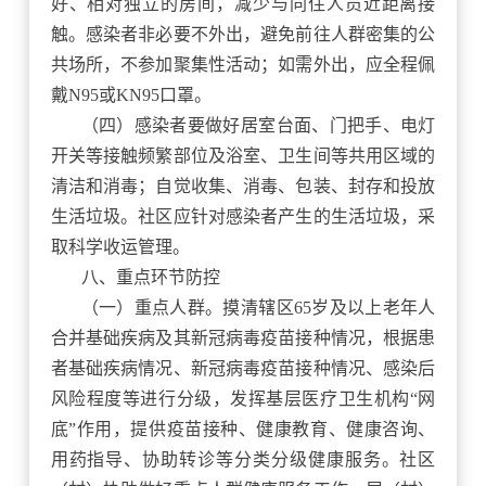
好、相对独立的房间，减少与同住人员近距离接
触。感染者非必要不外出，避免前往人群密集的公
共场所，不参加聚集性活动；如需外出，应全程佩
戴
N95或KN95口罩。
（四）感染者要做好居室台面、门把手、电灯
开关等接触频繁部位及浴室、卫生间等共用区域的
清洁和消毒；自觉收集、消毒、包装、封存和投放
生活垃圾。社区应针对感染者产生的生活垃圾，采
取科学收运管理。
八、重点环节防控
（一）重点人群。摸清辖区
65岁及以上老年人
合并基础疾病及其新冠病毒疫苗接种情况，根据患
者基础疾病情况、新冠病毒疫苗接种情况、感染后
风险程度等进行分级，发挥基层医疗卫生机构“网
底”作用，提供疫苗接种、健康教育、健康咨询、
用药指导、协助转诊等分类分级健康服务。社区