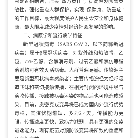
急处置相结合，压实“四方责任”，提高监测预警灵
敏性，强化重点人群保护，实现“保健康、防重症”
的工作目标，最大程度保护人民生命安全和身体健
康，最大限度减少疫情对经济社会发展的影响。
二、病原学和流行病学特征
新型冠状病毒（
SARS-CoV-2，以下简称新冠
病毒）属于β属冠状病毒，对紫外线和热敏感，乙
醚、75%乙醇、含氯消毒剂、过氧乙酸和氯仿等脂
溶剂均可有效灭活病毒。人群普遍易感。传染源主
要是新型冠状病毒感染者；主要传播途径为经呼吸
道飞沫和密切接触传播，在相对封闭的环境中经气
溶胶传播，接触被病毒污染的物品后也可能造成感
染。目前，奥密克戎变异株已成为国内外流行优势
毒株，其潜伏期缩短，多为2-4天，传播能力更
强，传播速度更快，致病力减弱，具有更强的免疫
逃逸能力，现有疫苗对预防该变异株所致的重症和