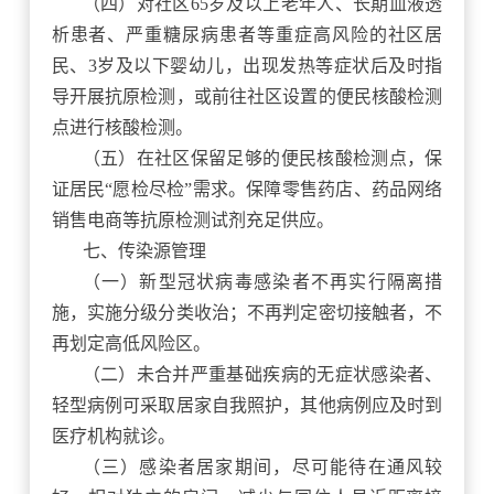
（四）对社区
65岁及以上老年人、长期血液透
析患者、严重糖尿病患者等重症高风险的社区居
民、3岁及以下婴幼儿，出现发热等症状后及时指
导开展抗原检测，或前往社区设置的便民核酸检测
点进行核酸检测。
（五）在社区保留足够的便民核酸检测点，保
证居民
“愿检尽检”需求。保障零售药店、药品网络
销售电商等抗原检测试剂充足供应。
七、传染源管理
（一）新型冠状病毒感染者不再实行隔离措
施，实施分级分类收治；不再判定密切接触者，不
再划定高低风险区。
（二）未合并严重基础疾病的无症状感染者、
轻型病例可采取居家自我照护，其他病例应及时到
医疗机构就诊。
（三）感染者居家期间，尽可能待在通风较