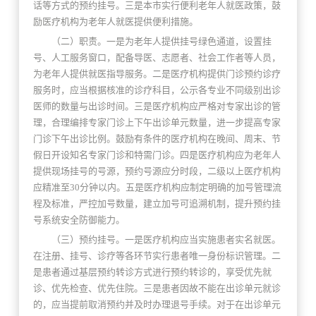
话等方式的预约挂号。三是本市实行便利老年人就医政策，鼓
励医疗机构为老年人就医提供便利措施。
（二）职责。一是为老年人提供挂号绿色通道，设置挂
号、人工服务窗口，配备导医、志愿者、社会工作者等人员，
为老年人提供就医指导服务。二是医疗机构提供门诊预约诊疗
服务时，应当根据核准的诊疗科目，公示各专业不同级别出诊
医师的数量与出诊时间。三是医疗机构应严格对专家出诊的管
理，合理编排专家门诊上下午出诊单元数量，进一步提高专家
门诊下午出诊比例。鼓励有条件的医疗机构在晚间、周末、节
假日开设知名专家门诊和特需门诊。四是医疗机构应为老年人
提供现场挂号的号源，预约号源应分时段，二级以上医疗机构
应精准至30分钟以内。五是医疗机构应制定明确的加号管理流
程及标准，严控加号数量，建立加号可追溯机制，提升预约挂
号系统安全防御能力。
（三）预约挂号。一是医疗机构应当实施患者实名就医。
在注册、挂号、诊疗等各环节实行患者唯一身份标识管理。二
是患者通过基层预约转诊方式进行预约转诊的，享受优先就
诊、优先检查、优先住院。三是患者因故不能在出诊单元就诊
的，应当提前取消预约并及时办理退号手续。对于在出诊单元