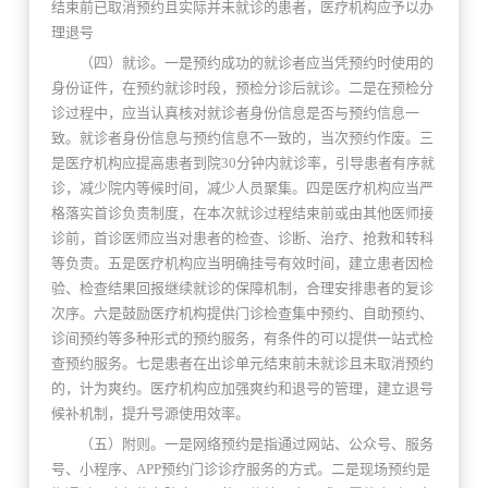
结束前已取消预约且实际并未就诊的患者，医疗机构应予以办
理退号
（四）就诊。一是预约成功的就诊者应当凭预约时使用的
身份证件，在预约就诊时段，预检分诊后就诊。二是在预检分
诊过程中，应当认真核对就诊者身份信息是否与预约信息一
致。就诊者身份信息与预约信息不一致的，当次预约作废。三
是医疗机构应提高患者到院30分钟内就诊率，引导患者有序就
诊，减少院内等候时间，减少人员聚集。四是医疗机构应当严
格落实首诊负责制度，在本次就诊过程结束前或由其他医师接
诊前，首诊医师应当对患者的检查、诊断、治疗、抢救和转科
等负责。五是医疗机构应当明确挂号有效时间，建立患者因检
验、检查结果回报继续就诊的保障机制，合理安排患者的复诊
次序。六是鼓励医疗机构提供门诊检查集中预约、自助预约、
诊间预约等多种形式的预约服务，有条件的可以提供一站式检
查预约服务。七是患者在出诊单元结束前未就诊且未取消预约
的，计为爽约。医疗机构应加强爽约和退号的管理，建立退号
候补机制，提升号源使用效率。
（五）附则。一是网络预约是指通过网站、公众号、服务
号、小程序、APP预约门诊诊疗服务的方式。二是现场预约是