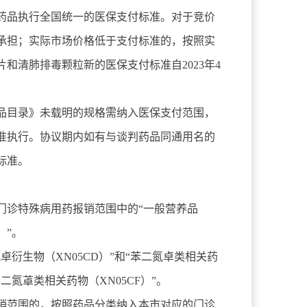
药品执行全国统一的医保支付标准。对于竞价
承担；实际市场价格低于支付标准的，按照实
和清肺排毒颗粒新的医保支付标准自2023年4
品目录》未载明的规格需纳入医保支付范围，
准执行。协议期内如有与谈判药品同通用名的
标准。
门诊特殊病用药报销范围中的“一般营养品
）”。
衍生物（XN05CD）”和“苯二氮卓类相关药
苯二氮䓬类相关药物（XN05CF）”。
销范围的，按照药品分类纳入本市对应的门诊