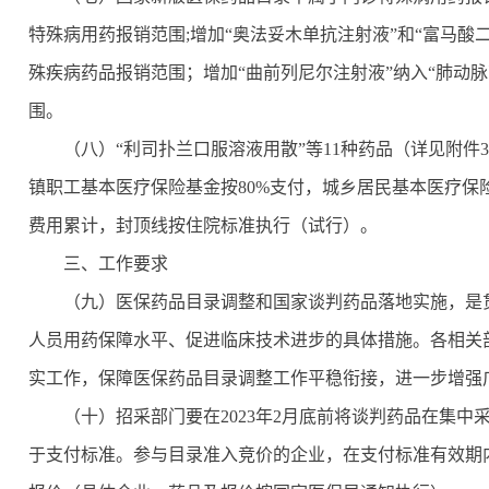
特殊病用药报销范围;增加“奥法妥木单抗注射液”和“富马酸
殊疾病药品报销范围；增加“曲前列尼尔注射液”纳入“肺动
围。
（八）“利司扑兰口服溶液用散”等11种药品（详见附
镇职工基本医疗保险基金按80%支付，城乡居民基本医疗保
费用累计，封顶线按住院标准执行（试行）。
三、工作要求
（九）医保药品目录调整和国家谈判药品落地实施，是
人员用药保障水平、促进临床技术进步的具体措施。各相关
实工作，保障医保药品目录调整工作平稳衔接，进一步增强
（十）招采部门要在2023年2月底前将谈判药品在集
于支付标准。参与目录准入竞价的企业，在支付标准有效期