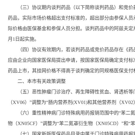
（三）协议期内谈判药品（以下简称谈判药品）和竞价
药品，实际市场价格超出支付标准的，超出部分由参保人员
际价格由医保基金和参保人员分担。谈判药品中的阿兹夫定片
月1日起实施。
（四）协议有效期内，若谈判药品或竞价药品存在《药
应由企业向国家医保局提出申请，按国家医保局确定支付标
药品上市，其挂网价格不得高于谈判确定的同规格医保支付
二、本市有关政策调整
（五）恶性肿瘤门诊治疗、再生障碍性贫血、肾透析等
（XV06）”调整为“肠内营养剂(XV01)和其他营养剂（XV02
（六）重性精神病门诊特殊病用药报销范围中的“苯二氮卓
物（XN05CF）”调整为“苯二氮䓬衍生物（XN05CD）”和“
（七）国家新版医保药品目录中属于门诊特殊病用药报