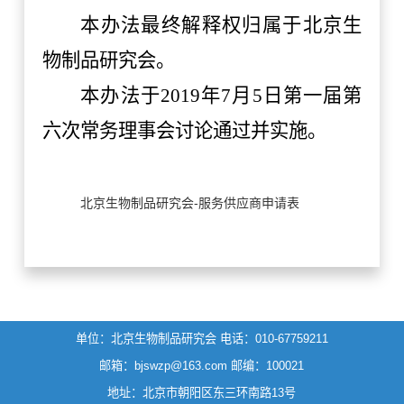
本办法最终解释权归属于北京
生
物制品
研究会
。
本办法于
201
9
年
7
月
5
日第一届第
六次常务理事会讨论通过并实施。
北京生物制品研究会-服务供应商申请表
单位：北京生物制品研究会
电话：010-67759211
邮箱：bjswzp@163.com
邮编：100021
地址：北京市朝阳区东三环南路13号